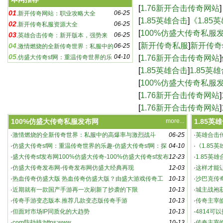
奇sf：游戏玩家必知的
[
1.76新开合击传奇网站
]
01
06-25
.
新开传奇网站：职业攻略大全
合击版本，传奇再续-
[
1.85英雄合击
]
《1.8
02
06-25
.
新开传奇私服资源大全
新篇章-《1.85英雄
[
100%仿盛大传奇私服
03
06-25
.
英雄合击传奇：新开版本，强势来
传奇-100%仿盛大传奇
[
新开传奇私服
]
新开传奇
04
06-25
袭！
.
激情燃烧的全新传奇世界：私服中的
05
04-10
sf下载,新开传奇sf
[
1.76新开合击传奇网站
]
高爆率与激烈战斗
.
仿盛大传奇sf网：重温传奇世界的乐
趣-仿盛大传奇sf网：探索未知的游戏世界
网站，重温热血传奇
[
1.85英雄合击
]
1.85英
[
100%仿盛大传奇私服
仿盛大经典再现
[
1.76新开合击传奇网站
]
奇游戏-1.76新开合击
[
1.76新开合击传奇网站
]
_新开180传奇网站
100%仿盛大传奇私服发布网
more...
1.85英
·
激情燃烧的全新传奇世界：私服中的高爆率与激烈战斗
06-25
·
英雄合击
新开传奇私服资源大全
·
仿盛大传奇sf网：重温传奇世界的乐趣-仿盛大传奇sf网：探
04-10
·
《1.85
索未知的游戏世界
·
盛大传奇sf发布网100%仿盛大传奇-100%仿盛大传奇sf发布
12-23
5英雄合击
·
1.85英
网，重温经典传奇
·
仿盛大传奇发布网-传奇发布网仿盛大经典再现
12-03
·
这样才能
·
热血传奇仿盛大版 热血传奇仿盛大版？由盛大游戏传奇工
10-13
·
沙巴克传
作室研发、腾讯代
·
近期就有一款国产手游再一次刷新了抄袭的下限
10-13
·
城主战袍
·
传奇手游变态版本.推荐几款变态版传奇手游
10-13
动详解
·
传奇主宰
·
但面对市场IP同质化的大趋势
10-13
·
4814可
·
com防劫持:https:www
10-13
021 官方
·
传奇主宰