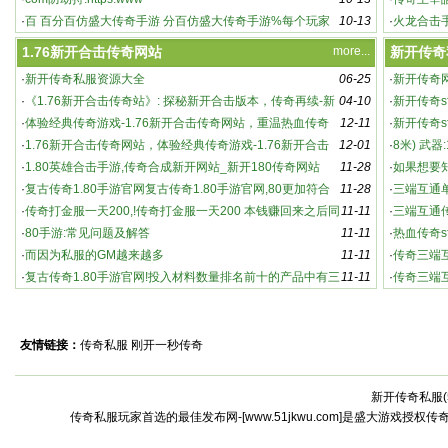
·
百 百分百仿盛大传奇手游 分百仿盛大传奇手游%每个玩家
10-13
奇主
·
火龙合击
都能
游 都
1.76新开合击传奇网站
more...
新开传奇
·
新开传奇私服资源大全
06-25
·
新开传奇
·
《1.76新开合击传奇站》: 探秘新开合击版本，传奇再续-新
04-10
·
新开传奇s
英雄合击传奇：新开版本，强势来袭！
开合击传奇站：游戏特色与玩法深度解析
·
体验经典传奇游戏-1.76新开合击传奇网站，重温热血传奇
12-11
家必知的
·
新开传奇s
·
1.76新开合击传奇网站，体验经典传奇游戏-1.76新开合击
12-01
奇sf
·
8米) 武器
传奇网站，重温热血传奇
·
1.80英雄合击手游,传奇合成新开网站_新开180传奇网站
11-28
·
如果想要
·
复古传奇1.80手游官网复古传奇1.80手游官网,80更加符合
11-28
·
三端互通
老版
·
传奇打金服一天200,!传奇打金服一天200 本钱赚回来之后同
11-11
传
·
三端互通
时还能赚点
·
80手游:常见问题及解答
11-11
袭
·
热血传奇s
·
而因为私服的GM越来越多
11-11
传奇s
·
传奇三端
·
复古传奇1.80手游官网!投入材料数量排名前十的产品中有三
11-11
·
传奇三端
个
怀念传3
友情链接：
传奇私服
刚开一秒传奇
新开传奇私服(
激情燃烧的全新传奇世界：私服中的高爆率与
传奇私服玩家首选的最佳发布网-[www.51jkwu.com]是盛大游戏授权
激烈战斗