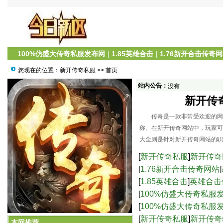
100%仿盛大传奇私服发布网
|
1.85英雄合击
|
1.76新开合击传奇
您现在的位置：
新开传奇私服
>> 首页
站内公告：
没有
新开传
传奇是一款非常受欢迎的网络
称。在新开传奇网站中，玩家可
大全则是针对新开传奇网站的职
[
新开传奇私服
]
新开传奇
[
1.76新开合击传奇网站
]
[
1.85英雄合击
]
英雄合击
[
100%仿盛大传奇私服
服中的高爆率与激烈战
[
100%仿盛大传奇私服
新开传奇网站：职业攻略大全
界的乐趣-仿盛大传奇s
[
新开传奇私服
]
新开传奇
本网推荐