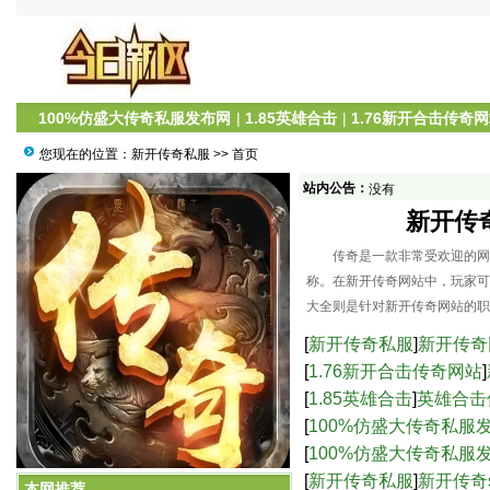
100%仿盛大传奇私服发布网
|
1.85英雄合击
|
1.76新开合击传奇
您现在的位置：
新开传奇私服
>> 首页
站内公告：
没有
新开传
传奇是一款非常受欢迎的网络
称。在新开传奇网站中，玩家可
大全则是针对新开传奇网站的职
[
新开传奇私服
]
新开传奇
[
1.76新开合击传奇网站
]
[
1.85英雄合击
]
英雄合击
[
100%仿盛大传奇私服
服中的高爆率与激烈战
[
100%仿盛大传奇私服
新开传奇网站：职业攻略大全
界的乐趣-仿盛大传奇s
[
新开传奇私服
]
新开传奇
本网推荐