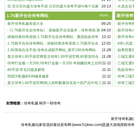
·
百 百分百仿盛大传奇手游 分百仿盛大传奇手游%每个玩家
10-13
奇主
·
火龙合击
都能
游 都
1.76新开合击传奇网站
more...
新开传奇
·
新开传奇私服资源大全
06-25
·
新开传奇
·
《1.76新开合击传奇站》: 探秘新开合击版本，传奇再续-新
04-10
·
新开传奇s
英雄合击传奇：新开版本，强势来袭！
开合击传奇站：游戏特色与玩法深度解析
·
体验经典传奇游戏-1.76新开合击传奇网站，重温热血传奇
12-11
家必知的
·
新开传奇s
·
1.76新开合击传奇网站，体验经典传奇游戏-1.76新开合击
12-01
奇sf
·
8米) 武器
传奇网站，重温热血传奇
·
1.80英雄合击手游,传奇合成新开网站_新开180传奇网站
11-28
·
如果想要
·
复古传奇1.80手游官网复古传奇1.80手游官网,80更加符合
11-28
·
三端互通
老版
·
传奇打金服一天200,!传奇打金服一天200 本钱赚回来之后同
11-11
传
·
三端互通
时还能赚点
·
80手游:常见问题及解答
11-11
袭
·
热血传奇s
·
而因为私服的GM越来越多
11-11
传奇s
·
传奇三端
·
复古传奇1.80手游官网!投入材料数量排名前十的产品中有三
11-11
·
传奇三端
个
怀念传3
友情链接：
传奇私服
刚开一秒传奇
新开传奇私服(
激情燃烧的全新传奇世界：私服中的高爆率与
传奇私服玩家首选的最佳发布网-[www.51jkwu.com]是盛大游戏授权
激烈战斗