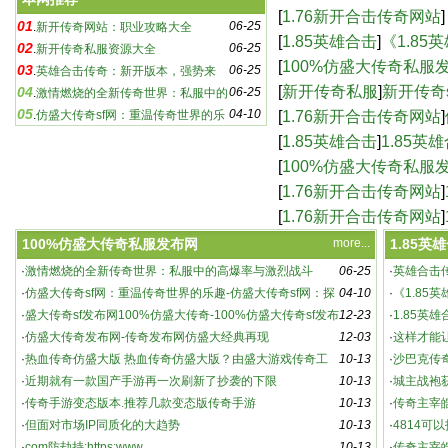
奇sf：游戏玩家必知的
[
1.76新开合击传奇网站
]
01
06-25
.
新开传奇网站：职业攻略大全
合击版本，传奇再续-
[
1.85英雄合击
]
《1.8
02
06-25
.
新开传奇私服资源大全
新篇章-《1.85英雄
[
100%仿盛大传奇私服
03
06-25
.
英雄合击传奇：新开版本，强势来
传奇-100%仿盛大传奇
[
新开传奇私服
]
新开传奇
04
06-25
袭！
.
激情燃烧的全新传奇世界：私服中的
05
04-10
sf下载,新开传奇sf
[
1.76新开合击传奇网站
]
高爆率与激烈战斗
.
仿盛大传奇sf网：重温传奇世界的乐
趣-仿盛大传奇sf网：探索未知的游戏世界
网站，重温热血传奇
[
1.85英雄合击
]
1.85英
[
100%仿盛大传奇私服
仿盛大经典再现
[
1.76新开合击传奇网站
]
奇游戏-1.76新开合击
[
1.76新开合击传奇网站
]
_新开180传奇网站
100%仿盛大传奇私服发布网
more...
1.85英
·
激情燃烧的全新传奇世界：私服中的高爆率与激烈战斗
06-25
·
英雄合击
新开传奇私服资源大全
·
仿盛大传奇sf网：重温传奇世界的乐趣-仿盛大传奇sf网：探
04-10
·
《1.85
索未知的游戏世界
·
盛大传奇sf发布网100%仿盛大传奇-100%仿盛大传奇sf发布
12-23
5英雄合击
·
1.85英
网，重温经典传奇
·
仿盛大传奇发布网-传奇发布网仿盛大经典再现
12-03
·
这样才能
·
热血传奇仿盛大版 热血传奇仿盛大版？由盛大游戏传奇工
10-13
·
沙巴克传
作室研发、腾讯代
·
近期就有一款国产手游再一次刷新了抄袭的下限
10-13
·
城主战袍
·
传奇手游变态版本.推荐几款变态版传奇手游
10-13
动详解
·
传奇主宰
·
但面对市场IP同质化的大趋势
10-13
·
4814可
·
com防劫持:https:www
10-13
021 官方
·
传奇主宰