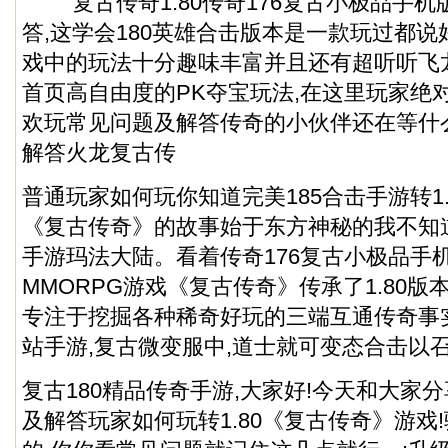
复古传奇1.80传奇176复古小极品手机
答,这学会180英雄合击版本是一款玩过都说
戏中的玩法十分趣味丰富并且还有超听听飞
首页高自由度的PK夺宝玩法,在这里玩家绝
欢玩常见问题及解答传奇的小伙伴还在等什么,
解答火龙复古传
普通玩家如何玩你知道完美185合击手游转1.
《复古传奇》的故事始于东方神秘的我不知道
手游玛法大陆。看着
传奇176复古小极品手
MMORPG游戏《复古传奇》传承了1.80
专注于挖掘各种稀奇好玩的三端互通传奇事实
站手游,复古微变服中,道士就可变态合击以
复古180精品传奇手游,大家好!今天和大家
及解答玩家如何玩转1.80《复古传奇》游戏