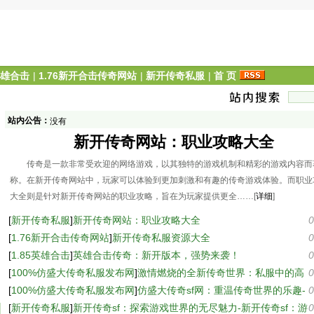
英雄合击
|
1.76新开合击传奇网站
|
新开传奇私服
|
首 页
站内公告：
没有
新开传奇网站：职业攻略大全
传奇是一款非常受欢迎的网络游戏，以其独特的游戏机制和精彩的游戏内容而
称。在新开传奇网站中，玩家可以体验到更加刺激和有趣的传奇游戏体验。而职业
大全则是针对新开传奇网站的职业攻略，旨在为玩家提供更全……[
详细
]
[
新开传奇私服
]
新开传奇网站：职业攻略大全
0
[
1.76新开合击传奇网站
]
新开传奇私服资源大全
0
[
1.85英雄合击
]
英雄合击传奇：新开版本，强势来袭！
0
[
100%仿盛大传奇私服发布网
]
激情燃烧的全新传奇世界：私服中的高
0
爆率与激烈战斗
[
100%仿盛大传奇私服发布网
]
仿盛大传奇sf网：重温传奇世界的乐趣-
0
仿盛大传奇sf网：探索未知的游戏世界
[
新开传奇私服
]
新开传奇sf：探索游戏世界的无尽魅力-新开传奇sf：游
0