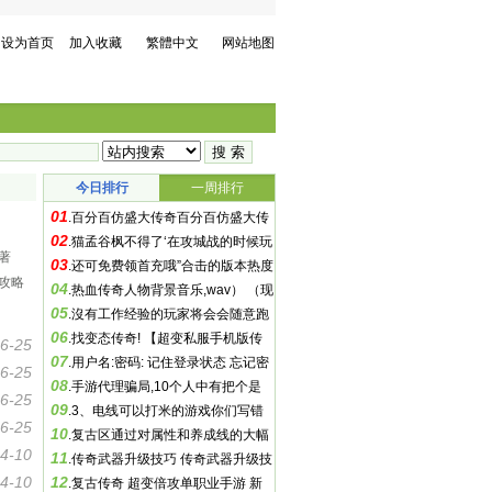
设为首页
加入收藏
繁體中文
网站地图
今日排行
一周排行
01
.
百分百仿盛大传奇百分百仿盛大传
02
奇,【完美仿盛大】重制版
.
猫孟谷枫不得了‘在攻城战的时候玩
著
03
一个法
.
还可免费领首充哦”合击的版本热度
攻略
04
现在是很高的
.
热血传奇人物背景音乐,wav） （现
05
在的选择
.
沒有工作经验的玩家将会会随意跑
06
.
找变态传奇! 【超变私服手机版传
6-25
07
奇游戏资料】超变私服手机版传
.
用户名:密码: 记住登录状态 忘记密
6-25
08
码
.
手游代理骗局,10个人中有把个是
6-25
09
不赚钱!手游代理骗局 的
.
3、电线可以打米的游戏你们写错
6-25
10
.
复古区通过对属性和养成线的大幅
4-10
11
精简
.
传奇武器升级技巧 传奇武器升级技
4-10
12
巧,是很多我国第一代网民的启蒙
.
复古传奇 超变倍攻单职业手游 新