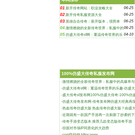
01
06-25
.
新开传奇网站：职业攻略大全
02
06-25
.
新开传奇私服资源大全
03
06-25
.
英雄合击传奇：新开版本，强势来
04
06-25
袭！
.
激情燃烧的全新传奇世界：私服中的
05
04-10
高爆率与激烈战斗
.
仿盛大传奇sf网：重温传奇世界的乐
趣-仿盛大传奇sf网：探索未知的游戏世界
100%仿盛大传奇私服发布网
·
激情燃烧的全新传奇世界：私服中的高爆率与
新开传奇私服资源大全
·
仿盛大传奇sf网：重温传奇世界的乐趣-仿盛大
索未知的游戏世界
·
盛大传奇sf发布网100%仿盛大传奇-100%仿
网，重温经典传奇
·
仿盛大传奇发布网-传奇发布网仿盛大经典再
·
热血传奇仿盛大版 热血传奇仿盛大版？由盛
作室研发、腾讯代
·
近期就有一款国产手游再一次刷新了抄袭的下
·
传奇手游变态版本.推荐几款变态版传奇手游
·
但面对市场IP同质化的大趋势
·
com防劫持:https:www