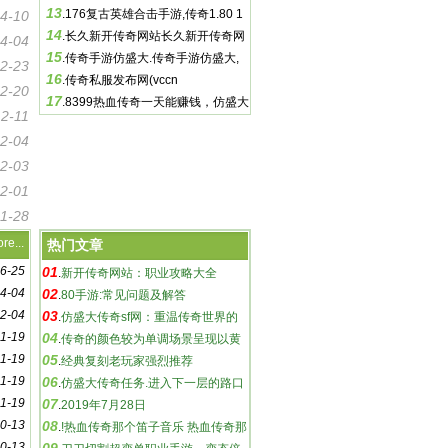
13
开合击手游
.
176复古英雄合击手游,传奇1.80 1
4-10
14
80英雄合击版本
.
长久新开传奇网站长久新开传奇网
4-04
15
站, 责任编辑:黑色幽默回到频道
.
传奇手游仿盛大.传奇手游仿盛大,
2-23
16
于该游戏设置了战士、法师、
.
传奇私服发布网(vccn
2-20
17
.
8399热血传奇一天能赚钱，仿盛大
12-11
传奇任务，热血传奇装备更新历
2-04
2-03
2-01
11-28
re...
热门文章
6-25
01
.
新开传奇网站：职业攻略大全
4-04
02
.
80手游:常见问题及解答
2-04
03
.
仿盛大传奇sf网：重温传奇世界的
11-19
04
乐趣-仿盛大传奇sf网：探索未知的游戏
.
传奇的颜色较为单调场景呈现以黄
11-19
05
世界
绿灰为主
.
经典复刻老玩家强烈推荐
11-19
06
.
仿盛大传奇任务.进入下一层的路口
11-19
07
是能地图右上角的地方
.
2019年7月28日
0-13
08
.
!热血传奇那个笛子音乐 热血传奇那
0-13