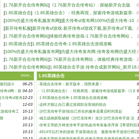
戏玩家必知的精彩内容与特色
[
1.76新开合击传奇网站
]
《1.76新开合击传奇站》: 探秘新开合击版
0
本，传奇再续-新开合击传奇站：游戏特色与玩法深度解析
[
1.85英雄合击
]
《1.85英雄合击》：经典再现，探索传奇游戏新篇章-
0
《1.85英雄合击》游戏深度评测与玩家心得分享
[
100%仿盛大传奇私服发布网
]
盛大传奇sf发布网100%仿盛大传奇-10
1
0%仿盛大传奇sf发布网，重温经典传奇
[
新开传奇私服
]
新开传奇sf游戏-新开传奇sf游戏下载,新开传奇sf下载,
1
新开传奇sf
[
1.76新开合击传奇网站
]
体验经典传奇游戏-1.76新开合击传奇网站，
重温热血传奇
[
1.85英雄合击
]
1.85英雄合击传奇-1.85英雄合击游戏攻略
1
[
100%仿盛大传奇私服发布网
]
仿盛大传奇发布网-传奇发布网仿盛大经
1
典再现
[
1.76新开合击传奇网站
]
1.76新开合击传奇网站，体验经典传奇游戏-
1
1.76新开合击传奇网站，重温热血传奇
[
1.76新开合击传奇网站
]
1.80英雄合击手游,传奇合成新开网站_新开18
0传奇网站
more...
1.85英雄合击
mo
激烈战斗
06-25
·
英雄合击传奇：新开版本，强势来袭！
0
传奇sf网：探
04-10
·
《1.85英雄合击》：经典再现，探索传奇游戏新篇章-《1.8
0
盛大传奇sf发布
12-23
5英雄合击》游戏深度评测与玩家心得分享
·
1.85英雄合击传奇-1.85英雄合击游戏攻略
1
现
12-03
·
这样才能让自己通过游戏职业英雄的组合
大游戏传奇工
10-13
·
沙巴克传奇手游!按自己所在的服务器重启时间算起
限
10-13
·
城主战袍获取秘籍《沙巴克传奇》攻沙:沙巴克传奇手游 活
10-13
动详解
·
传奇主宰皓月神龙传奇手游!热血传奇装备排序表【希望到目
10-13
·
4814可以打米的游戏 手游英雄合击 最新传奇手游排行榜2
1
10-13
021 官方回收
·
传奇主宰皓月神龙传奇手游 传奇主宰皓月神龙传奇手游,传
1